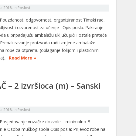
ra 2018.
in
Poslovi
: Pouzdanost, odgovornost, organiziranost Timski rad,
odljivost i otvorenost za učenje Opis posla: Pakiranje
oda u pripadajuću ambalažu uključujući i ostale prateće
 Prepakiravanje proizvoda radi izmjene ambalaže
ma robe za otpremu (oblaganje folijom i plastičnim
ma)…
Read More »
– 2 izvršioca (m) – Sanski
ra 2018.
in
Poslovi
: Posjedovanje vozačke dozvole – minimalno B
rije Osoba muškog spola Opis posla: Prijevoz robe na