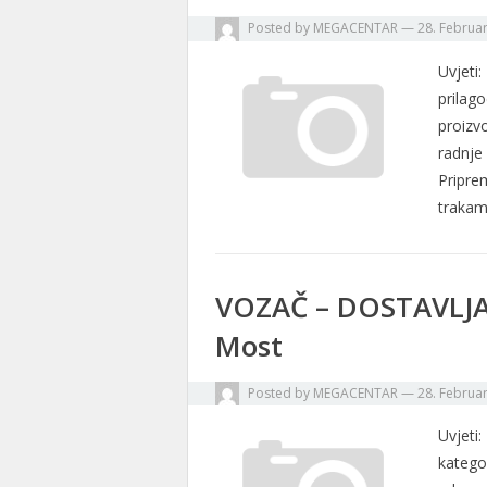
Posted by
MEGACENTAR
—
28. Februa
Uvjeti
prilag
proizv
radnje
Pripre
traka
VOZAČ – DOSTAVLJAČ 
Most
Posted by
MEGACENTAR
—
28. Februa
Uvjeti
katego