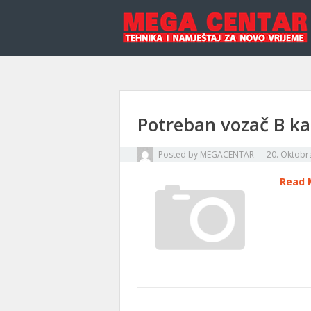
Potreban vozač B ka
Posted by
MEGACENTAR
—
20. Oktobr
Read 