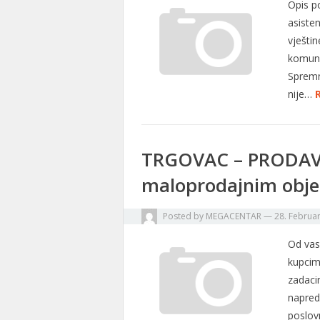
Opis p
asisten
vješti
komuni
Spremno
nije…
TRGOVAC – PRODAVAČ
maloprodajnim obje
Posted by
MEGACENTAR
—
28. Februa
Od vas
kupcim
zadaci
napred
poslov