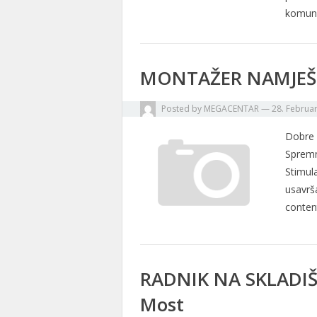
komun
MONTAŽER NAMJEŠTA
Posted by
MEGACENTAR
—
28. Februa
Dobre 
Spremn
Stimul
usavrš
conten
RADNIK NA SKLADIŠTU
Most