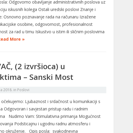
osla: Odgovorno obavljanje administrativnih poslova uz
ciju iskusnih kolega Ostali uredski poslovi Znanje i
ne: Osnovno poznavanje rada na računaru Izražene
kacijske osobine, odgovornost, profesionalnost
st za rad u timu Iskustvo u istim ili sličnim poslovima
Read More »
, (2 izvršioca) u
ktima – Sanski Most
ra 2018.
in
Poslovi
 očekujemo: Ljubaznost i srdačnost u komunikaciji s
a Odgovoran i savjestan pristup radu i radnim
ma Nudimo Vam: Stimulativna primanja Mogućnost
ovanja Podsticajnu i ugodnu radnu atmosferu i
no okruženje. Opis posla: svakodnevna