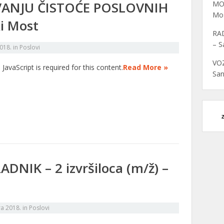
ANJU ČISTOĆE POSLOVNIH
MO
Mo
i Most
RAD
– S
018.
in
Poslovi
VOZ
 JavaScript is required for this content.
Read More »
San
NIK – 2 izvršiloca (m/ž) –
ra 2018.
in
Poslovi