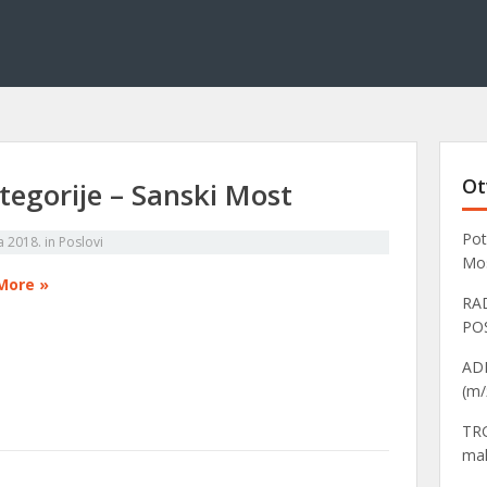
Ot
tegorije – Sanski Most
Pot
a 2018.
in
Poslovi
Mo
More »
RA
PO
ADM
(m/
TRG
mal