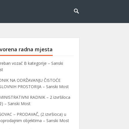
vorena radna mjesta
reban vozač B kategorije – Sanski
st
DNIK NA ODRŽAVANJU ČISTOĆE
SLOVNIH PROSTORIJA – Sanski Most
INISTRATIVNI RADNIK – 2 izvršiloca
ž) – Sanski Most
OVAC – PRODAVAČ, (2 izvršioca) u
oprodajnim objektima – Sanski Most