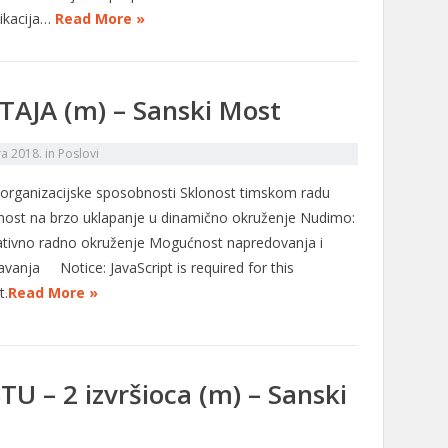
ikacija…
Read More »
JA (m) – Sanski Most
ra 2018.
in
Poslovi
organizacijske sposobnosti Sklonost timskom radu
ost na brzo uklapanje u dinamično okruženje Nudimo:
ativno radno okruženje Mogućnost napredovanja i
avanja Notice: JavaScript is required for this
t.
Read More »
 – 2 izvršioca (m) – Sanski